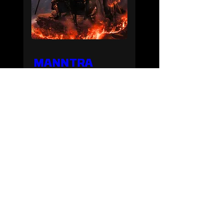
MANNTRA
Do., 06. Aug.
Details
Hauptsponsor