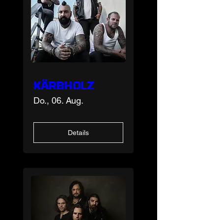
KÄRBHOLZ
Do., 06. Aug.
Details