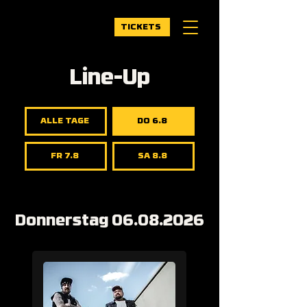
TICKETS
Line-Up
ALLE TAGE
DO 6.8
FR 7.8
SA 8.8
Donnerstag
06.08.2026